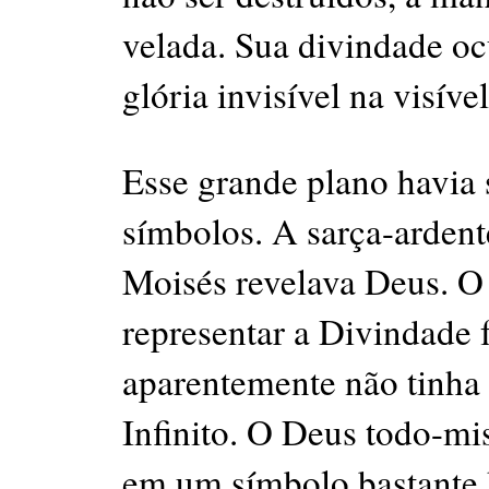
velada. Sua divindade o
glória invisível na visív
Esse grande plano havia 
símbolos. A sarça-ardent
Moisés revelava Deus. O
representar a Divindade 
aparentemente não tinha 
Infinito. O Deus todo-mi
em um símbolo bastante 