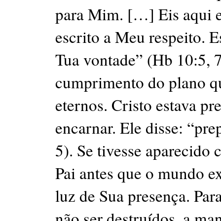
para Mim. […] Eis aqui e
escrito a Meu respeito. E
Tua vontade” (Hb 10:5, 7
cumprimento do plano qu
eternos. Cristo estava pr
encarnar. Ele disse: “pr
5). Se tivesse aparecido
Pai antes que o mundo exi
luz de Sua presença. Pa
não ser destruídos, a man