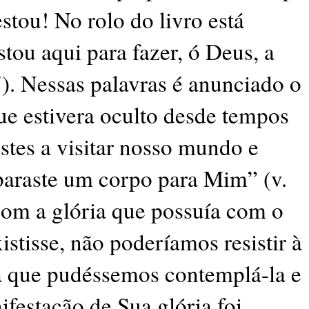
stou! No rolo do livro está
stou aqui para fazer, ó Deus, a
). Nessas palavras é anunciado o
e estivera oculto desde tempos
estes a visitar nosso mundo e
eparaste um corpo para Mim” (v.
 com a glória que possuía com o
stisse, não poderíamos resistir à
ra que pudéssemos contemplá-la e
ifestação de Sua glória foi