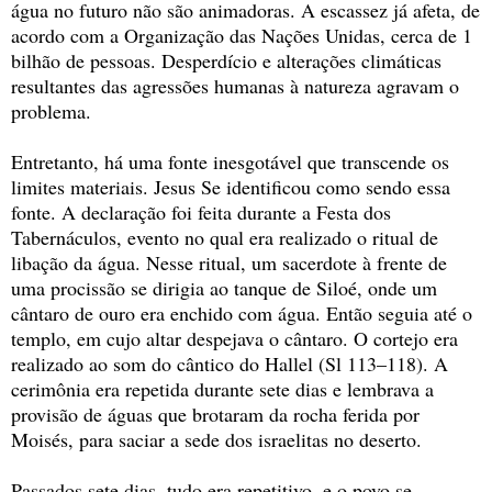
água no futuro não são animadoras. A escassez já afeta, de
acordo com a Organização das Nações Unidas, cerca de 1
bilhão de pessoas. Desperdício e alterações climáticas
resultantes das agressões humanas à natureza agravam o
problema.
Entretanto, há uma fonte inesgotável que transcende os
limites materiais. Jesus Se identificou como sendo essa
fonte. A declaração foi feita durante a Festa dos
Tabernáculos, evento no qual era realizado o ritual de
libação da água. Nesse ritual, um sacerdote à frente de
uma procissão se dirigia ao tanque de Siloé, onde um
cântaro de ouro era enchido com água. Então seguia até o
templo, em cujo altar despejava o cântaro. O cortejo era
realizado ao som do cântico do Hallel (Sl 113–118). A
cerimônia era repetida durante sete dias e lembrava a
provisão de águas que brotaram da rocha ferida por
Moisés, para saciar a sede dos israelitas no deserto.
Passados sete dias, tudo era repetitivo, e o povo se