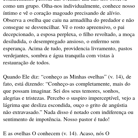
como um grupo. Olha-nos individualmente, conhece nosso
íntimo e vê o coração magoado precisando de alívio.
Observa a ovelha que caiu na armadilha do predador e não
consegue se desvencilhar. Vê o rosto apreensivo, o pai
decepcionado, a esposa perplexa, o filho revoltado, a moça
desiludida, o desempregado ansioso, o enfermo sem
esperança. Acima de tudo, providencia livramento, pastos
verdejantes, sombra e água tranquila com vistas à
restauração de todos.
Quando Ele diz: “conheço as Minhas ovelhas” (v. 14), de
fato, está dizendo: “Conheço-as completamente, mais do
que possam imaginar. Sei dos seus temores, sonhos,
alegrias e tristezas. Percebo o suspiro imperceptível, vejo a
lágrima que desliza escondida, ouço o grito de angústia
não extravasado.” Nada disso é notado com indiferença ou
sentimento de impotência. Nosso pastor é tudo!
E as ovelhas O conhecem (v. 14). Acaso, nós O