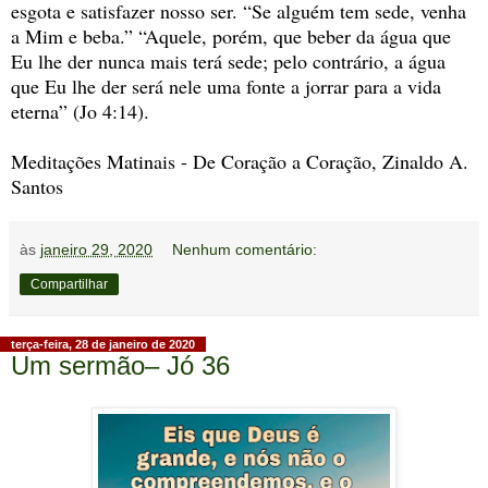
esgota e satisfazer nosso ser. “Se alguém tem sede, venha
a Mim e beba.” “Aquele, porém, que beber da água que
Eu lhe der nunca mais terá sede; pelo contrário, a água
que Eu lhe der será nele uma fonte a jorrar para a vida
eterna” (Jo 4:14).
Meditações Matinais - De Coração a Coração, Zinaldo A.
Santos
às
janeiro 29, 2020
Nenhum comentário:
Compartilhar
terça-feira, 28 de janeiro de 2020
Um sermão– Jó 36