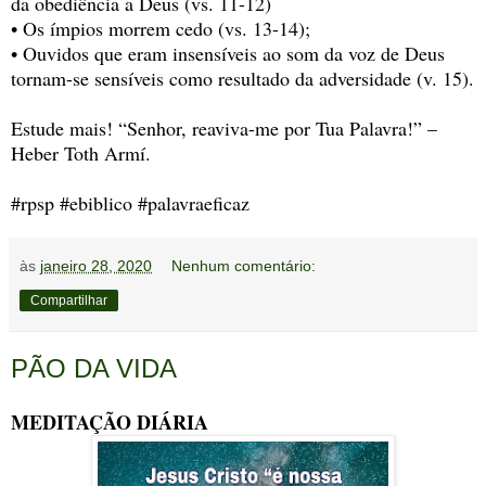
da obediência a Deus (vs. 11-12)
• Os ímpios morrem cedo (vs. 13-14);
• Ouvidos que eram insensíveis ao som da voz de Deus
tornam-se sensíveis como resultado da adversidade (v. 15).
Estude mais! “Senhor, reaviva-me por Tua Palavra!” –
Heber Toth Armí.
#rpsp #ebiblico #palavraeficaz
às
janeiro 28, 2020
Nenhum comentário:
Compartilhar
PÃO DA VIDA
MEDITAÇÃO DIÁRIA