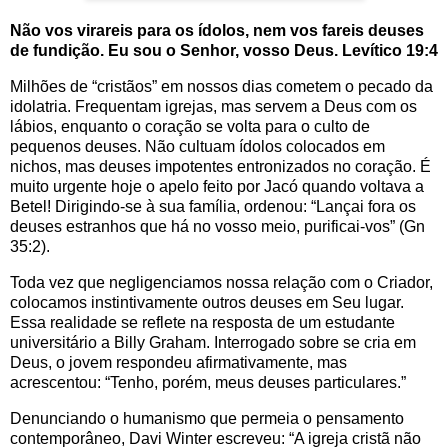
Não vos virareis para os ídolos, nem vos fareis deuses
de fundição. Eu sou o Senhor, vosso Deus. Levítico 19:4
Milhões de “cristãos” em nossos dias cometem o pecado da
idolatria. Frequentam igrejas, mas servem a Deus com os
lábios, enquanto o coração se volta para o culto de
pequenos deuses. Não cultuam ídolos colocados em
nichos, mas deuses impotentes entronizados no coração. É
muito urgente hoje o apelo feito por Jacó quando voltava a
Betel! Dirigindo-se à sua família, ordenou: “Lançai fora os
deuses estranhos que há no vosso meio, purificai-vos” (Gn
35:2).
Toda vez que negligenciamos nossa relação com o Criador,
colocamos instintivamente outros deuses em Seu lugar.
Essa realidade se reflete na resposta de um estudante
universitário a Billy Graham. Interrogado sobre se cria em
Deus, o jovem respondeu afirmativamente, mas
acrescentou: “Tenho, porém, meus deuses particulares.”
Denunciando o humanismo que permeia o pensamento
contemporâneo, Davi Winter escreveu: “A igreja cristã não