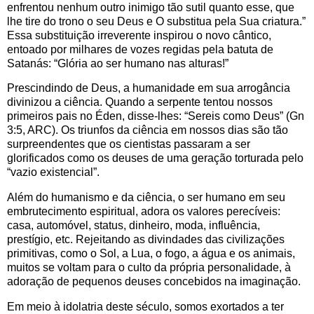
enfrentou nenhum outro inimigo tão sutil quanto esse, que
lhe tire do trono o seu Deus e O substitua pela Sua criatura.”
Essa substituição irreverente inspirou o novo cântico,
entoado por milhares de vozes regidas pela batuta de
Satanás: “Glória ao ser humano nas alturas!”
Prescindindo de Deus, a humanidade em sua arrogância
divinizou a ciência. Quando a serpente tentou nossos
primeiros pais no Éden, disse-lhes: “Sereis como Deus” (Gn
3:5, ARC). Os triunfos da ciência em nossos dias são tão
surpreendentes que os cientistas passaram a ser
glorificados como os deuses de uma geração torturada pelo
“vazio existencial”.
Além do humanismo e da ciência, o ser humano em seu
embrutecimento espiritual, adora os valores perecíveis:
casa, automóvel, status, dinheiro, moda, influência,
prestígio, etc. Rejeitando as divindades das civilizações
primitivas, como o Sol, a Lua, o fogo, a água e os animais,
muitos se voltam para o culto da própria personalidade, à
adoração de pequenos deuses concebidos na imaginação.
Em meio à idolatria deste século, somos exortados a ter