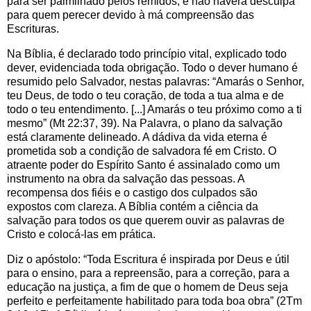
para ser palmilhado pelos remidos, e não haverá desculpa
para quem perecer devido à má compreensão das
Escrituras.
Na Bíblia, é declarado todo princípio vital, explicado todo
dever, evidenciada toda obrigação. Todo o dever humano é
resumido pelo Salvador, nestas palavras: “Amarás o Senhor,
teu Deus, de todo o teu coração, de toda a tua alma e de
todo o teu entendimento. [...] Amarás o teu próximo como a ti
mesmo” (Mt 22:37, 39). Na Palavra, o plano da salvação
está claramente delineado. A dádiva da vida eterna é
prometida sob a condição de salvadora fé em Cristo. O
atraente poder do Espírito Santo é assinalado como um
instrumento na obra da salvação das pessoas. A
recompensa dos fiéis e o castigo dos culpados são
expostos com clareza. A Bíblia contém a ciência da
salvação para todos os que querem ouvir as palavras de
Cristo e colocá-las em prática.
Diz o apóstolo: “Toda Escritura é inspirada por Deus e útil
para o ensino, para a repreensão, para a correção, para a
educação na justiça, a fim de que o homem de Deus seja
perfeito e perfeitamente habilitado para toda boa obra” (2Tm