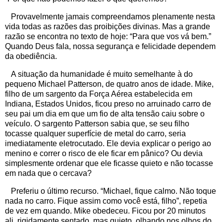
Provavelmente jamais compreendamos plenamente nesta
vida todas as razões das proibições divinas. Mas a grande
razão se encontra no texto de hoje: “Para que vos vá bem.”
Quando Deus fala, nossa segurança e felicidade dependem
da obediência.
A situação da humanidade é muito semelhante à do
pequeno Michael Patterson, de quatro anos de idade. Mike,
filho de um sargento da Força Aérea estabelecida em
Indiana, Estados Unidos, ficou preso no arruinado carro de
seu pai um dia em que um fio de alta tensão caiu sobre o
veículo. O sargento Patterson sabia que, se seu filho
tocasse qualquer superfície de metal do carro, seria
imediatamente eletrocutado. Ele devia explicar o perigo ao
menino e correr o risco de ele ficar em pânico? Ou devia
simplesmente ordenar que ele ficasse quieto e não tocasse
em nada que o cercava?
Preferiu o último recurso. “Michael, fique calmo. Não toque
nada no carro. Fique assim como você está, filho”, repetia
de vez em quando. Mike obedeceu. Ficou por 20 minutos
ali, rigidamente sentado, mas quieto, olhando nos olhos do