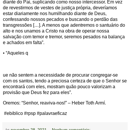
diante do Pai, suplicando como nosso intercessor. Em vez
de revestirmos de vestes de justiça própria, deveríamos
estar diariamente nos humilhando diante de Deus,
confessando nossos pecados e buscando o perdão das
transgressões […]. A menos que adentremos o santuário do
alto e nos unamos a Cristo na obra de operar nossa
salvação com temor e tremor, seremos pesados na balança
e achados em falta”.
• “Aqueles q
ue não sentem a necessidade de procurar congregar-se
com os santos, tendo a preciosa certeza de que o Senhor se
encontrará com eles, mostram quão pouco valorizam a
provisão que Deus fez para eles”.
Oremos: “Senhor, reaviva-nos!” – Heber Toth Armí.
#ebiblico #rpsp #palavraeficaz
às
novembro 28, 2021
Nenhum comentário: