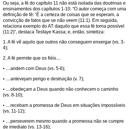
Ou seja, a fé do capítulo 11 não está isolada das doutrinas e
ensinamentos dos capítulos 1-10. “O autor começa com uma
definição de fé: ‘É a certeza de coisas que se esperam, a
convicção de fatos que se não veem (11:1). Em seguida,
relaciona exemplo do AT daquilo que essa fé torna possível
(11:2)”, destaca Tesfaye Kassa; e, então, sintetiza:
1. A fé vê aquilo que outros não conseguem enxergar (vs. 3-
4);
2. A fé permite que os fiéis…
• …andem com Deus (vs. 5-6);
• …antevejam perigo e destruição (v. 7);
• …obedeçam a Deus quando não conhecem o caminho
(vs. 8-10);
• …recebam a promessa de Deus em situações impossíveis
(vs. 11-12);
• …perseverem mesmo quando a promessa não se cumpre
de imediato (vs. 13-16);