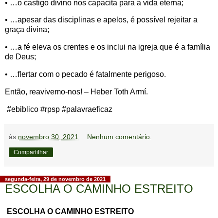
• …o castigo divino nos capacita para a vida eterna;
• …apesar das disciplinas e apelos, é possível rejeitar a
graça divina;
• …a fé eleva os crentes e os inclui na igreja que é a família
de Deus;
• …flertar com o pecado é fatalmente perigoso.
Então, reavivemo-nos! – Heber Toth Armí.
#ebiblico #rpsp #palavraeficaz
às
novembro 30, 2021
Nenhum comentário:
Compartilhar
segunda-feira, 29 de novembro de 2021
ESCOLHA O CAMINHO ESTREITO
ESCOLHA O CAMINHO ESTREITO