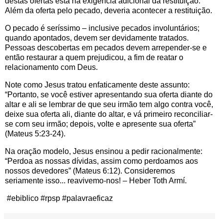
destas ofertas está na exigência adicional da restituição:
Além da oferta pelo pecado, deveria acontecer a restituição.
O pecado é seríssimo – inclusive pecados involuntários;
quando apontados, devem ser devidamente tratados.
Pessoas descobertas em pecados devem arrepender-se e
então restaurar a quem prejudicou, a fim de reatar o
relacionamento com Deus.
Note como Jesus tratou enfaticamente deste assunto:
“Portanto, se você estiver apresentando sua oferta diante do
altar e ali se lembrar de que seu irmão tem algo contra você,
deixe sua oferta ali, diante do altar, e vá primeiro reconciliar-
se com seu irmão; depois, volte e apresente sua oferta”
(Mateus 5:23-24).
Na oração modelo, Jesus ensinou a pedir racionalmente:
“Perdoa as nossas dívidas, assim como perdoamos aos
nossos devedores” (Mateus 6:12). Consideremos
seriamente isso... reavivemo-nos! – Heber Toth Armí.
#ebiblico #rpsp #palavraeficaz‌‌