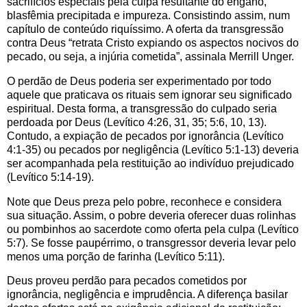
sacrifícios especiais pela culpa resultante do engano,
blasfêmia precipitada e impureza. Consistindo assim, num
capítulo de conteúdo riquíssimo. A oferta da transgressão
contra Deus “retrata Cristo expiando os aspectos nocivos do
pecado, ou seja, a injúria cometida”, assinala Merrill Unger.
O perdão de Deus poderia ser experimentado por todo
aquele que praticava os rituais sem ignorar seu significado
espiritual. Desta forma, a transgressão do culpado seria
perdoada por Deus (Levítico 4:26, 31, 35; 5:6, 10, 13).
Contudo, a expiação de pecados por ignorância (Levítico
4:1-35) ou pecados por negligência (Levítico 5:1-13) deveria
ser acompanhada pela restituição ao indivíduo prejudicado
(Levítico 5:14-19).
Note que Deus preza pelo pobre, reconhece e considera
sua situação. Assim, o pobre deveria oferecer duas rolinhas
ou pombinhos ao sacerdote como oferta pela culpa (Levítico
5:7). Se fosse paupérrimo, o transgressor deveria levar pelo
menos uma porção de farinha (Levítico 5:11).
Deus proveu perdão para pecados cometidos por
ignorância, negligência e imprudência. A diferença basilar