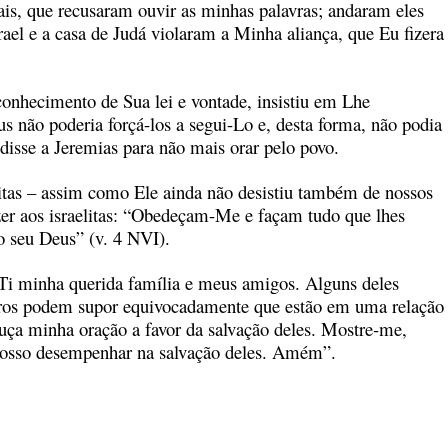
ais, que recusaram ouvir as minhas palavras; andaram eles
srael e a casa de Judá violaram a Minha aliança, que Eu fizera
conhecimento de Sua lei e vontade, insistiu em Lhe
s não poderia forçá-los a segui-Lo e, desta forma, não podia
 disse a Jeremias para não mais orar pelo povo.
litas – assim como Ele ainda não desistiu também de nossos
izer aos israelitas: “Obedeçam-Me e façam tudo que lhes
o seu Deus” (v. 4 NVI).
Ti minha querida família e meus amigos. Alguns deles
tros podem supor equivocadamente que estão em uma relação
ouça minha oração a favor da salvação deles. Mostre-me,
posso desempenhar na salvação deles. Amém”.