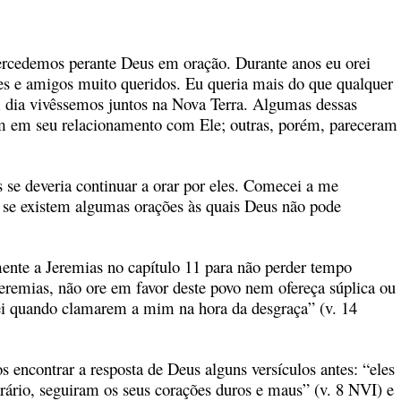
ercedemos perante Deus em oração. Durante anos eu orei
res e amigos muito queridos. Eu queria mais do que qualquer
m dia vivêssemos juntos na Nova Terra. Algumas dessas
am em seu relacionamento com Ele; outras, porém, pareceram
se deveria continuar a orar por eles. Comecei a me
 se existem algumas orações às quais Deus não pode
mente a Jeremias no capítulo 11 para não perder tempo
 Jeremias, não ore em favor deste povo nem ofereça súplica ou
rei quando clamarem a mim na hora da desgraça” (v. 14
 encontrar a resposta de Deus alguns versículos antes: “eles
ário, seguiram os seus corações duros e maus” (v. 8 NVI) e