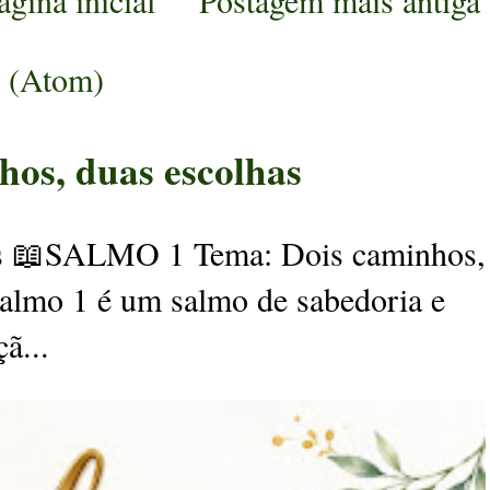
ágina inicial
Postagem mais antiga
s (Atom)
os, duas escolhas
📖SALMO 1 Tema: Dois caminhos,
almo 1 é um salmo de sabedoria e
ã...