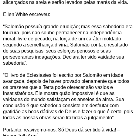
alicerçados na areia e serão levados pelas marés da vida.
Ellen White escreveu:
“Salomão possuía grande erudição; mas essa sabedoria era
loucura, pois não soube permanecer na independência
moral, livre de pecado, na força de um caráter moldado
segundo a semelhança divina. Salomão conta o resultado
de suas pesquisas, seus esforços penosos e suas
perseverantes indagações. Declara ter sido vaidade sua
sabedoria”.
“O livro de Eclesiastes foi escrito por Salomão em idade
avançada, depois de haver provado plenamente que todos
os prazeres que a Terra pode oferecer são vazios e
insatisfatórios. Ele mostra quão impossível é que as
vaidades do mundo satisfaçam os anseios da alma. Sua
conclusão é que sabedoria consiste em desfrutar com
gratidão as boas dádivas de Deus e fazer o que é certo, pois
todas as nossas obras serão trazidas a julgamento”.
Portanto, reavivemo-nos: Só Deus dá sentido à vida! –
Heber Toth Armí.