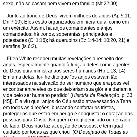
sexo, não se casam nem vivem em família (Mt 22:30).
Junto ao trono de Deus, vivem milhões de anjos (Ap 5:11;
Dn 7:10). Eles estão organizados em hierarquia, como em
um exército. Assim, há anjos comandantes e anjos
comandados; há tronos, soberanias, principados e
potestades (Cl 1:16); há querubins (Ez 1:4-14; 10:20, 21) e
serafins (Is 6:2).
Ellen White recebeu muitas revelações a respeito dos
anjos, especialmente quanto à função deles como agentes
de Deus para ministrar aos seres humanos (Hb 1:13, 14).
Em uma delas, foi-lhe dito que “os anjos estavam tão
interessados na salvação do ser humano que era possível
encontrar entre eles os que deixariam sua glória e dariam a
vida pelo ser humano perdido” (
História da Redenção
, p. 33
[45]). Ela viu que “anjos do Céu estão atravessando a Terra
em todas as direções, buscando confortar os tristes,
proteger os que estão em perigo e conquistar o coração das
pessoas para Cristo. Ninguém é negligenciado ou deixado
de lado. Deus não faz acepção de pessoas, e tem igual
cuidado por todas as que criou” (
O Desejado de Todas as