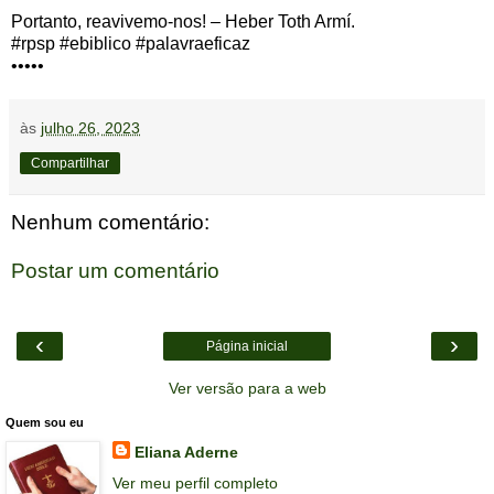
Portanto, reavivemo-nos! – Heber Toth Armí.
#rpsp #ebiblico #palavraeficaz
•••••
às
julho 26, 2023
Compartilhar
Nenhum comentário:
Postar um comentário
‹
›
Página inicial
Ver versão para a web
Quem sou eu
Eliana Aderne
Ver meu perfil completo