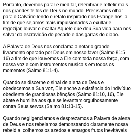
Portanto, devemos parar e meditar, relembrar e refletir mais
nos grandes feitos de Deus no mundo. Precisamos olhar
para o Calvário lendo o relato inspirado nos Evangelhos, a
fim de que sejamos mais impulsionados a exultar e
regozijar, louvar e exaltar Àquele que deu Sua vida para nos
salvar da escravidão do pecado e das garras do diabo.
A Palavra de Deus nos conclama a notar o grande
livramento operado por Deus em nosso favor (Salmo 81:5-
16) a fim de que louvemos a Ele com toda nossa força, com
nossa voz e com instrumentos musicais em todos os
momentos (Salmo 81:1-4).
Quando se discerne o sinal de alerta de Deus e
obedecemos a Sua voz, Ele enche a existência do indivíduo
obediente de grandiosas bênçãos (Salmo 81:10, 16), Ele
abate e humilha aos que se levantam orgulhosamente
contra Seus servos (Salmo 81:13-15).
Quando negligenciamos e desprezamos a Palavra de alerta
de Deus e nos rebelamos demonstrando claramente nossa
rebeldia, colhemos os azedos e amargos frutos inevitáveis