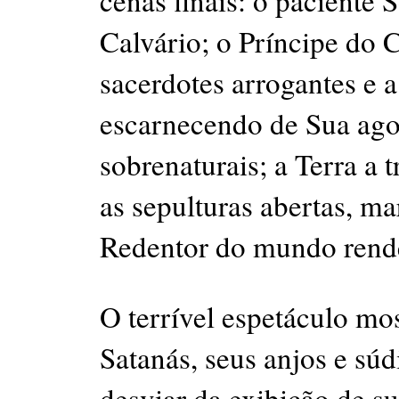
cenas finais: o paciente
Calvário; o Príncipe do 
sacerdotes arrogantes e
escarnecendo de Sua agon
sobrenaturais; a Terra a 
as sepulturas abertas, 
Redentor do mundo rende
O terrível espetáculo m
Satanás, seus anjos e súd
desviar da exibição de su