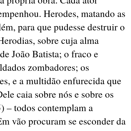
sempenhou. Herodes, matando as
lém, para que pudesse destruir o
 Herodias, sobre cuja alma
e João Batista; o fraco e
soldados zombadores; os
es, e a multidão enfurecida que
le caia sobre nós e sobre os
5) – todos contemplam a
Em vão procuram se esconder da