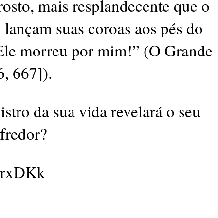
rosto, mais resplandecente que o
 lançam suas coroas aos pés do
Ele morreu por mim!” (O Grande
6, 667]).
ro da sua vida revelará o seu
fredor?
TKrxDKk