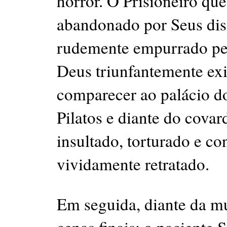
horror. O Prisioneiro que
abandonado por Seus dis
rudemente empurrado pel
Deus triunfantemente exi
comparecer ao palácio do
Pilatos e diante do covar
insultado, torturado e c
vividamente retratado.
Em seguida, diante da mu