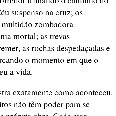
 Sofredor trilhando o caminho do
Céu suspenso na cruz; os
 a multidão zombadora
ia mortal; as trevas
tremer, as rochas despedaçadas e
marcando o momento em que o
u a vida.
ostra exatamente como aconteceu.
itos não têm poder para se
a própria obra. Cada ator