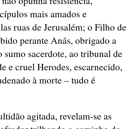
 não opunha resistência,
cípulos mais amados e
as ruas de Jerusalém; o Filho de
bido perante Anás, obrigado a
 sumo sacerdote, ao tribunal de
de e cruel Herodes, escarnecido,
ondenado à morte – tudo é
ltidão agitada, revelam-se as