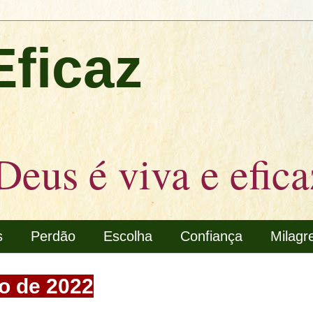
Eficaz
Deus é viva e efica
s
Perdão
Escolha
Confiança
Milagr
to de 2022