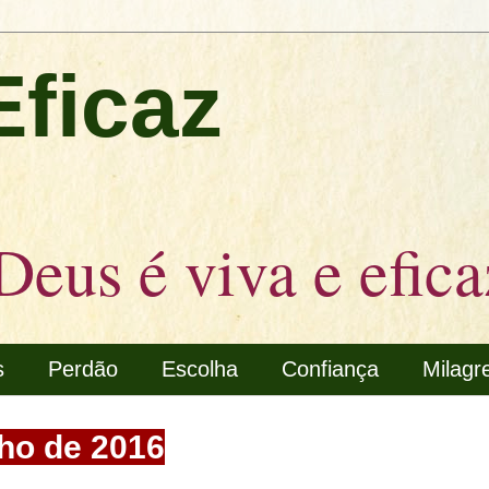
Eficaz
Deus é viva e efica
s
Perdão
Escolha
Confiança
Milagr
lho de 2016