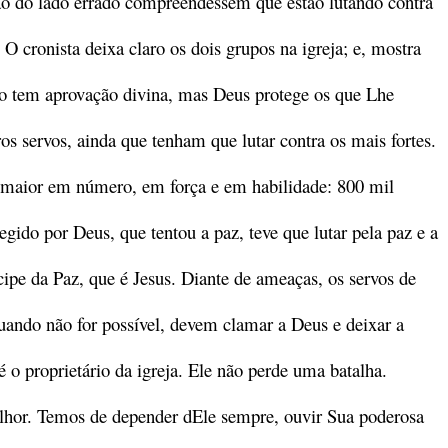
tão do lado errado compreendessem que estão lutando contra
 O cronista deixa claro os dois grupos na igreja; e, mostra
não tem aprovação divina, mas Deus protege os que Lhe
os servos, ainda que tenham que lutar contra os mais fortes.
m maior em número, em força e em habilidade: 800 mil
egido por Deus, que tentou a paz, teve que lutar pela paz e a
cipe da Paz, que é Jesus. Diante de ameaças, os servos de
ando não for possível, devem clamar a Deus e deixar a
 o proprietário da igreja. Ele não perde uma batalha.
elhor. Temos de depender dEle sempre, ouvir Sua poderosa