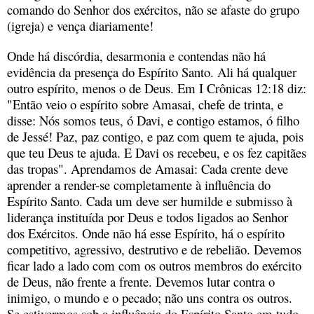
comando do Senhor dos exércitos, não se afaste do grupo
(igreja) e vença diariamente!
Onde há discórdia, desarmonia e contendas não há
evidência da presença do Espírito Santo. Ali há qualquer
outro espírito, menos o de Deus. Em I Crônicas 12:18 diz:
"Então veio o espírito sobre Amasai, chefe de trinta, e
disse: Nós somos teus, ó Davi, e contigo estamos, ó filho
de Jessé! Paz, paz contigo, e paz com quem te ajuda, pois
que teu Deus te ajuda. E Davi os recebeu, e os fez capitães
das tropas". Aprendamos de Amasai: Cada crente deve
aprender a render-se completamente à influência do
Espírito Santo. Cada um deve ser humilde e submisso à
liderança instituída por Deus e todos ligados ao Senhor
dos Exércitos. Onde não há esse Espírito, há o espírito
competitivo, agressivo, destrutivo e de rebelião. Devemos
ficar lado a lado com com os outros membros do exército
de Deus, não frente a frente. Devemos lutar contra o
inimigo, o mundo e o pecado; não uns contra os outros.
Se estivermos sob a influência do Espírito Santo em tudo