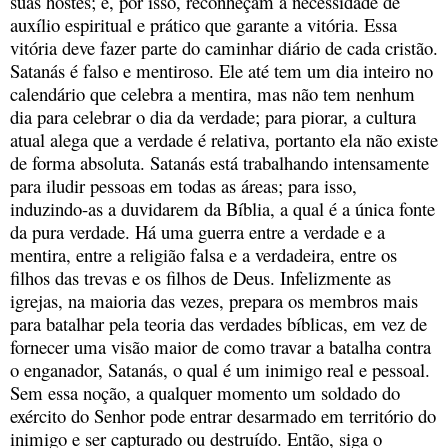
suas hostes; e, por isso, reconheçam a necessidade de
auxílio espiritual e prático que garante a vitória. Essa
vitória deve fazer parte do caminhar diário de cada cristão.
Satanás é falso e mentiroso. Ele até tem um dia inteiro no
calendário que celebra a mentira, mas não tem nenhum
dia para celebrar o dia da verdade; para piorar, a cultura
atual alega que a verdade é relativa, portanto ela não existe
de forma absoluta. Satanás está trabalhando intensamente
para iludir pessoas em todas as áreas; para isso,
induzindo-as a duvidarem da Bíblia, a qual é a única fonte
da pura verdade. Há uma guerra entre a verdade e a
mentira, entre a religião falsa e a verdadeira, entre os
filhos das trevas e os filhos de Deus. Infelizmente as
igrejas, na maioria das vezes, prepara os membros mais
para batalhar pela teoria das verdades bíblicas, em vez de
fornecer uma visão maior de como travar a batalha contra
o enganador, Satanás, o qual é um inimigo real e pessoal.
Sem essa noção, a qualquer momento um soldado do
exército do Senhor pode entrar desarmado em território do
inimigo e ser capturado ou destruído. Então, siga o