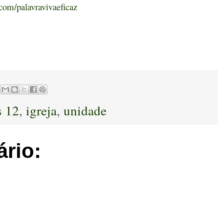
com/palavravivaeficaz
s 12
,
igreja
,
unidade
rio: