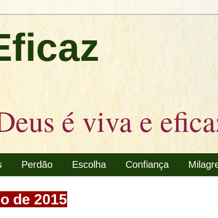
Eficaz
Deus é viva e efica
s
Perdão
Escolha
Confiança
Milagr
ço de 2015