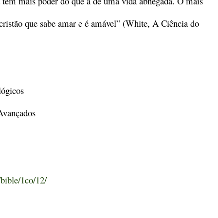
a tem mais poder do que a de uma vida abnegada. O mais
cristão que sabe amar e é amável” (White, A Ciência do
lógicos
 Avançados
/bible/1co/12/