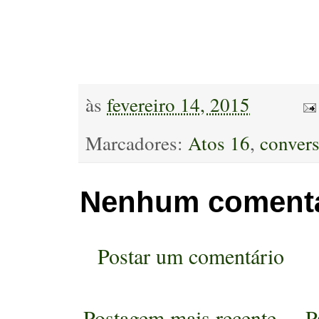
às
fevereiro 14, 2015
Marcadores:
Atos 16
,
conver
Nenhum comentá
Postar um comentário
Postagem mais recente
P