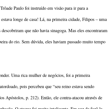
Trôade Paulo foi instruído em visão para ir para a
estava longe de casa! Lá, na primeira cidade, Filipos – uma
as descobriram que não havia sinagoga. Mas eles encontraram
beira do rio. Sem dúvida, eles haviam passado muito tempo
ponder. Uma rica mulher de negócios, foi a primeira
 atordoado, pois percebeu que “seu reino estava sendo
os Apóstolos, p. 212). Então, ele contra-atacou através de
nhação. O ataque foi muito inteligente. Em vez de fazê-la