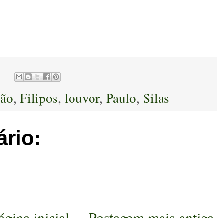
são
,
Filipos
,
louvor
,
Paulo
,
Silas
rio:
ágina inicial
Postagem mais antiga