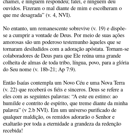
chamei, e ninguém respondeu; falei, e ninguém deu
ouvidos. Fizeram o mal diante de mim e escolheram o
que me desagrada” (v. 4, NVI).
No entanto, um remanescente sobrevive (v. 19) e dispõe-
se a cumprir a vontade de Deus. Por meio de suas ações
amorosas são um poderoso testemunho àqueles que se
tornaram desiludidos com a adoração apóstata. Tornam-se
colaboradores de Deus para que Ele reúna uma grande
colheita de almas de toda tribo, língua, povo, para a glória
do Seu nome (v. 18b-21; Ap 7:9).
Então Isaías contempla um Novo Céu e uma Nova Terra
(v. 22) que receberá os fiéis e sinceros. Deus se refere a
eles com as seguintes palavras: “A este eu estimo: ao
humilde e contrito de espírito, que treme diante da minha
palavra” (v 2.b NVI). Em um universo purificado de
qualquer maldição, os remidos adorarão o Senhor e
exaltarão por toda a eternidade a grandeza da redenção
recebida!