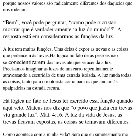
porque nossos valores são
radicalmente
diferentes dos daqueles que
nos rodeiam.
“Bem”, você pode perguntar, “como pode o cristão
mostrar que é verdadeiramente ‘a luz do mundo’?” A
resposta está em considerarmos as funções da luz.
A luz tem muitas funções. Uma delas é expor as trevas e as coisas
que pertencem às trevas.Há lógica no fato de as pessoas não
conscientizarem
se
das trevas até que se acenda a luz.
Precisamos imaginar as luzes de um carro repentinamente
atravessando a escuridão de uma
estrada
isolada. A luz muda todas
as coisas, tanto para o motorista como para os que andam às
apalpadelas na estrada escura.
Há lógica no fato de Jesus ter exercido essa função quando
aqui veio. Mateus nos diz que “o povo que jazia em trevas
viu grande luz”. Mat. 4:16. A luz da vida de Jesus, as
trevas ficavam expostas, as coisas se tomavam diferentes.
Como acontece com a minha vida? Será que eu simplesmente me