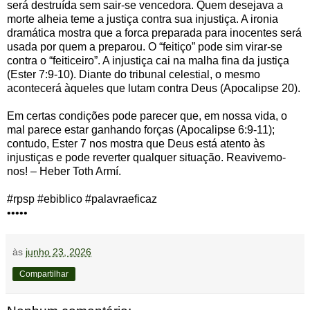
será destruída sem sair-se vencedora. Quem desejava a
morte alheia teme a justiça contra sua injustiça. A ironia
dramática mostra que a forca preparada para inocentes será
usada por quem a preparou. O “feitiço” pode sim virar-se
contra o “feiticeiro”. A injustiça cai na malha fina da justiça
(Ester 7:9-10). Diante do tribunal celestial, o mesmo
acontecerá àqueles que lutam contra Deus (Apocalipse 20).
Em certas condições pode parecer que, em nossa vida, o
mal parece estar ganhando forças (Apocalipse 6:9-11);
contudo, Ester 7 nos mostra que Deus está atento às
injustiças e pode reverter qualquer situação. Reavivemo-
nos! – Heber Toth Armí.
#rpsp #ebiblico #palavraeficaz
•••••
às
junho 23, 2026
Compartilhar