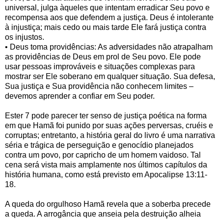
universal, julga àqueles que intentam erradicar Seu povo e
recompensa aos que defendem a justiça. Deus é intolerante
à injustiça; mais cedo ou mais tarde Ele fará justiça contra
os injustos.
• Deus toma providências: As adversidades não atrapalham
as providências de Deus em prol de Seu povo. Ele pode
usar pessoas improváveis e situações complexas para
mostrar ser Ele soberano em qualquer situação. Sua defesa,
Sua justiça e Sua providência não conhecem limites –
devemos aprender a confiar em Seu poder.
Ester 7 pode parecer ter senso de justiça poética na forma
em que Hamã foi punido por suas ações perversas, cruéis e
corruptas; entretanto, a história geral do livro é uma narrativa
séria e trágica de perseguição e genocídio planejados
contra um povo, por capricho de um homem vaidoso. Tal
cena será vista mais amplamente nos últimos capítulos da
história humana, como está previsto em Apocalipse 13:11-
18.
A queda do orgulhoso Hamã revela que a soberba precede
a queda. A arrogância que anseia pela destruição alheia