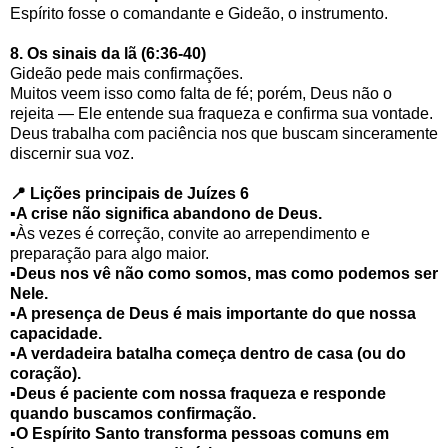
Espírito fosse o comandante e Gideão, o instrumento.
8. Os sinais da lã (6:36-40)
Gideão pede mais confirmações.
Muitos veem isso como falta de fé; porém, Deus não o
rejeita — Ele entende sua fraqueza e confirma sua vontade.
Deus trabalha com paciência nos que buscam sinceramente
discernir sua voz.
📍 Lições principais de Juízes 6
▪︎
A crise não significa abandono de Deus.
▪︎Às vezes é correção, convite ao arrependimento e
preparação para algo maior.
▪︎
Deus nos vê não como somos, mas como podemos ser
Nele.
▪︎
A presença de Deus é mais importante do que nossa
capacidade.
▪︎
A verdadeira batalha começa dentro de casa (ou do
coração).
▪︎
Deus é paciente com nossa fraqueza e responde
quando buscamos confirmação.
▪︎
O Espírito Santo transforma pessoas comuns em