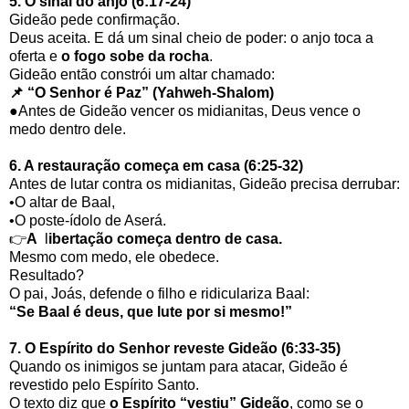
5. O sinal do anjo (6:17-24)
Gideão pede confirmação.
Deus aceita. E dá um sinal cheio de poder: o anjo toca a
oferta e
o fogo sobe da rocha
.
Gideão então constrói um altar chamado:
📌 “O Senhor é Paz” (Yahweh-Shalom)
●Antes de Gideão vencer os midianitas, Deus vence o
medo dentro dele.
6. A restauração começa em casa (6:25-32)
Antes de lutar contra os midianitas, Gideão precisa derrubar:
•O altar de Baal,
•O poste-ídolo de Aserá.
👉
A
l
ibertação começa dentro de casa.
Mesmo com medo, ele obedece.
Resultado?
O pai, Joás, defende o filho e ridiculariza Baal:
“Se Baal é deus, que lute por si mesmo!”
7. O Espírito do Senhor reveste Gideão (6:33-35)
Quando os inimigos se juntam para atacar, Gideão é
revestido pelo Espírito Santo.
O texto diz que
o Espírito “vestiu” Gideão
, como se o