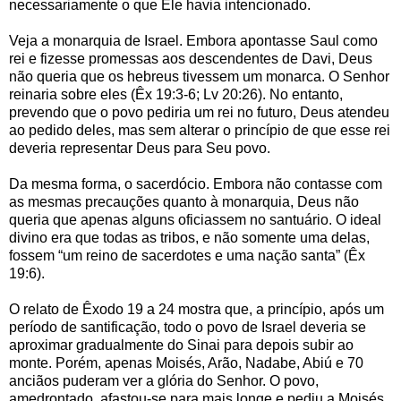
necessariamente o que Ele havia intencionado.
Veja a monarquia de Israel. Embora apontasse Saul como
rei e fizesse promessas aos descendentes de Davi, Deus
não queria que os hebreus tivessem um monarca. O Senhor
reinaria sobre eles (Êx 19:3-6; Lv 20:26). No entanto,
prevendo que o povo pediria um rei no futuro, Deus atendeu
ao pedido deles, mas sem alterar o princípio de que esse rei
deveria representar Deus para Seu povo.
Da mesma forma, o sacerdócio. Embora não contasse com
as mesmas precauções quanto à monarquia, Deus não
queria que apenas alguns oficiassem no santuário. O ideal
divino era que todas as tribos, e não somente uma delas,
fossem “um reino de sacerdotes e uma nação santa” (Êx
19:6).
O relato de Êxodo 19 a 24 mostra que, a princípio, após um
período de santificação, todo o povo de Israel deveria se
aproximar gradualmente do Sinai para depois subir ao
monte. Porém, apenas Moisés, Arão, Nadabe, Abiú e 70
anciãos puderam ver a glória do Senhor. O povo,
amedrontado, afastou-se para mais longe e pediu a Moisés