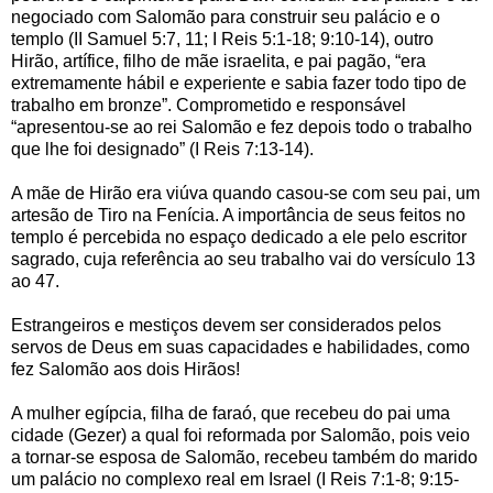
negociado com Salomão para construir seu palácio e o
templo (II Samuel 5:7, 11; I Reis 5:1-18; 9:10-14), outro
Hirão, artífice, filho de mãe israelita, e pai pagão, “era
extremamente hábil e experiente e sabia fazer todo tipo de
trabalho em bronze”. Comprometido e responsável
“apresentou-se ao rei Salomão e fez depois todo o trabalho
que lhe foi designado” (I Reis 7:13-14).
A mãe de Hirão era viúva quando casou-se com seu pai, um
artesão de Tiro na Fenícia. A importância de seus feitos no
templo é percebida no espaço dedicado a ele pelo escritor
sagrado, cuja referência ao seu trabalho vai do versículo 13
ao 47.
Estrangeiros e mestiços devem ser considerados pelos
servos de Deus em suas capacidades e habilidades, como
fez Salomão aos dois Hirãos!
A mulher egípcia, filha de faraó, que recebeu do pai uma
cidade (Gezer) a qual foi reformada por Salomão, pois veio
a tornar-se esposa de Salomão, recebeu também do marido
um palácio no complexo real em Israel (I Reis 7:1-8; 9:15-