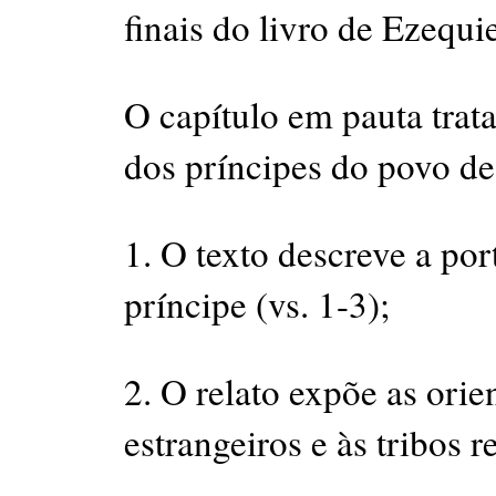
finais do livro de Ezequie
O capítulo em pauta trat
dos príncipes do povo d
1. O texto descreve a port
príncipe (vs. 1-3);
2. O relato expõe as orie
estrangeiros e às tribos r