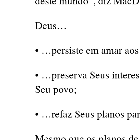
deste mundo”, diz MacD
Deus…
• …persiste em amar aos
• …preserva Seus interes
Seu povo;
• …refaz Seus planos par
Mesmo que os planos de 