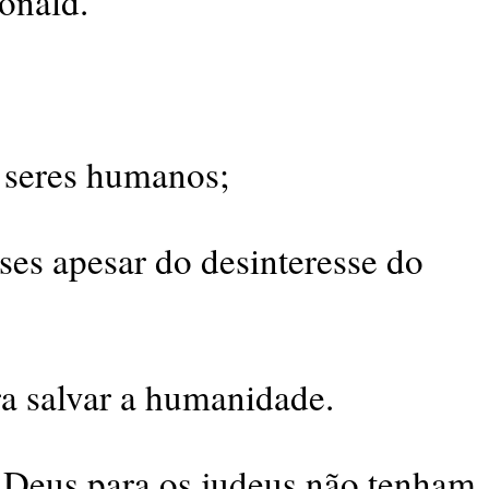
onald.
 seres humanos;
ses apesar do desinteresse do
a salvar a humanidade.
Deus para os judeus não tenham