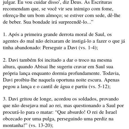
julgar. Eu vou cuidar disso’, diz Deus. As Escrituras 
recomendam que, se você vir seu inimigo com fome, 
ofereça-lhe um bom almoço; se estiver com sede, dê-lhe 
de beber. Sua bondade irá surpreendê-lo...”
1. Após a primeira grande derrota moral de Saul, os 
agentes do mal não deixaram de instigá-lo a fazer o que já 
tinha abandonado: Perseguir a Davi (vs. 1-4);
2. Davi também foi incitado a dar o troco na mesma 
altura, quando Abisai lhe sugeriu cravar em Saul sua 
própria lança enquanto dormia profundamente. Todavia, 
Davi proibiu-lhe naquela oportuna noite escura. Apenas 
pegou a lança e o cantil de água e partiu (vs. 5-12);
3. Davi gritou de longe, acordou os soldados, provando 
que não desejava mal ao rei, mas questionando a Saul por 
procurá-lo para o matar: “Que absurdo! O rei de Israel 
obcecado por uma pulga, perseguindo uma perdiz na 
montanha!” (vs. 13-20);