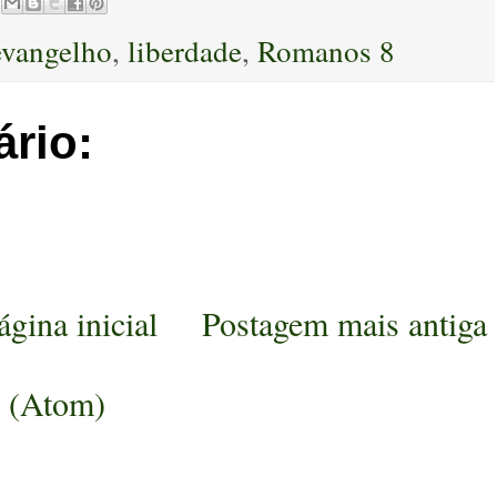
evangelho
,
liberdade
,
Romanos 8
rio:
ágina inicial
Postagem mais antiga
s (Atom)