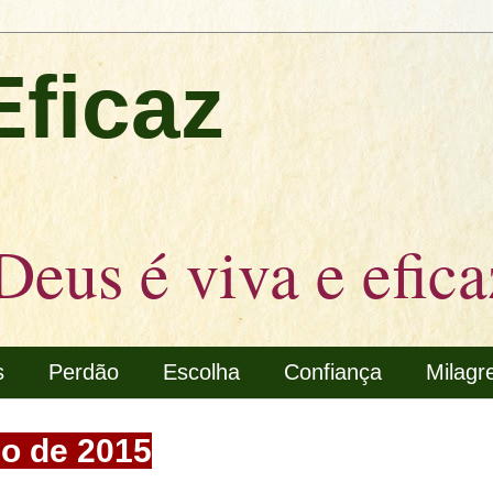
Eficaz
Deus é viva e efica
s
Perdão
Escolha
Confiança
Milagr
ço de 2015