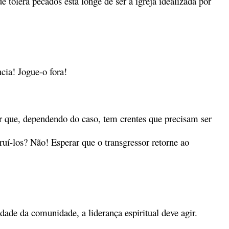
e tolera pecados está longe de ser a igreja idealizada por
cia! Jogue-o fora!
er que, dependendo do caso, tem crentes que precisam ser
uí-los? Não! Esperar que o transgressor retorne ao
de da comunidade, a liderança espiritual deve agir.