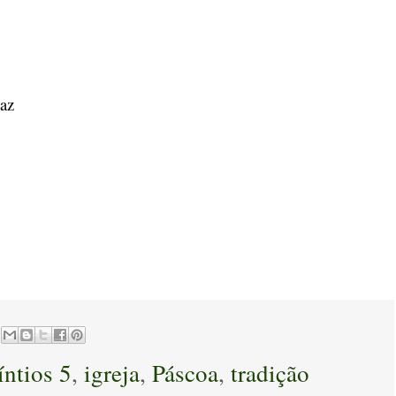
caz
íntios 5
,
igreja
,
Páscoa
,
tradição