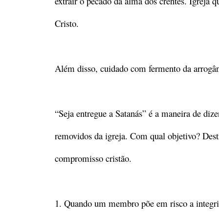
extrair o pecado da alma dos crentes. Igreja qu
Cristo.
Além disso, cuidado com fermento da arrogân
“Seja entregue a Satanás” é a maneira de diz
removidos da igreja. Com qual objetivo? Destr
compromisso cristão.
1. Quando um membro põe em risco a integrida