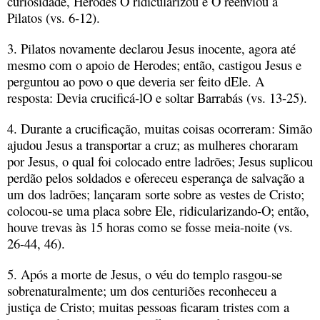
curiosidade, Herodes O ridicularizou e O reenviou a
Pilatos (vs. 6-12).
3. Pilatos novamente declarou Jesus inocente, agora até
mesmo com o apoio de Herodes; então, castigou Jesus e
perguntou ao povo o que deveria ser feito dEle. A
resposta: Devia crucificá-lO e soltar Barrabás (vs. 13-25).
4. Durante a crucificação, muitas coisas ocorreram: Simão
ajudou Jesus a transportar a cruz; as mulheres choraram
por Jesus, o qual foi colocado entre ladrões; Jesus suplicou
perdão pelos soldados e ofereceu esperança de salvação a
um dos ladrões; lançaram sorte sobre as vestes de Cristo;
colocou-se uma placa sobre Ele, ridicularizando-O; então,
houve trevas às 15 horas como se fosse meia-noite (vs.
26-44, 46).
5. Após a morte de Jesus, o véu do templo rasgou-se
sobrenaturalmente; um dos centuriões reconheceu a
justiça de Cristo; muitas pessoas ficaram tristes com a