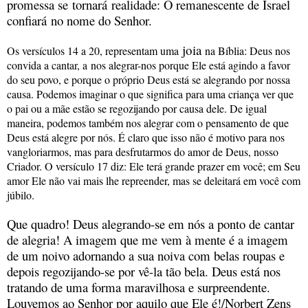
promessa se
tornar
á
realidade: O remanescente de Israel
confiar
á
no nome do Senhor.
joia
Os versículos 14 a 20, representam uma
na Bíblia: Deus nos
convida a cantar, a nos alegrar-nos porque Ele está agindo a favor
do seu povo, e porque o próprio Deus está se alegrando por nossa
causa. Podemos imaginar o que significa para uma criança ver que
o pai ou a mãe estão se regozijando por causa dele. De igual
maneira, podemos também nos alegrar com o pensamento de que
Deus está alegre por nós. É claro que isso não é motivo para nos
vangloriarmos, mas para desfrutarmos do amor de Deus, nosso
Criador. O versículo 17 diz: Ele terá grande prazer em você; em Seu
amor Ele não vai mais lhe repreender, mas se deleitará em você com
júbilo.
Que quadro! Deus alegrando-se em nós a ponto de cantar
de alegria! A imagem que me vem à mente é a imagem
de um noivo adornando a sua noiva com belas roupas e
depois regozijando-se por vê-la tão bela. Deus está nos
tratando de uma forma maravilhosa e surpreendente.
Louvemos ao Senhor por aquilo que Ele é!/
Norbert Zens