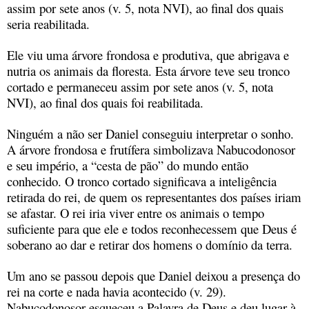
assim por sete anos (v. 5, nota NVI), ao final dos quais
seria reabilitada.
Ele viu uma árvore frondosa e produtiva, que abrigava e
nutria os animais da floresta. Esta árvore teve seu tronco
cortado e permaneceu assim por sete anos (v. 5, nota
NVI), ao final dos quais foi reabilitada.
Ninguém a não ser Daniel conseguiu interpretar o sonho.
A árvore frondosa e frutífera simbolizava Nabucodonosor
e seu império, a “cesta de pão” do mundo então
conhecido. O tronco cortado significava a inteligência
retirada do rei, de quem os representantes dos países iriam
se afastar. O rei iria viver entre os animais o tempo
suficiente para que ele e todos reconhecessem que Deus é
soberano ao dar e retirar dos homens o domínio da terra.
Um ano se passou depois que Daniel deixou a presença do
rei na corte e nada havia acontecido (v. 29).
Nabucodonosor esqueceu a Palavra de Deus e deu lugar à