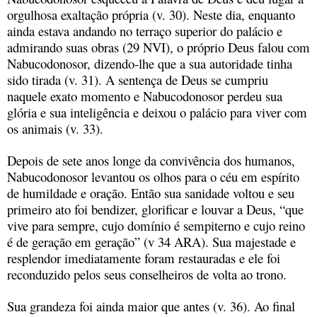
orgulhosa exaltação própria (v. 30). Neste dia, enquanto
ainda estava andando no terraço superior do palácio e
admirando suas obras (29 NVI), o próprio Deus falou com
Nabucodonosor, dizendo-lhe que a sua autoridade tinha
sido tirada (v. 31). A sentença de Deus se cumpriu
naquele exato momento e Nabucodonosor perdeu sua
glória e sua inteligência e deixou o palácio para viver com
os animais (v. 33).
Depois de sete anos longe da convivência dos humanos,
Nabucodonosor levantou os olhos para o céu em espírito
de humildade e oração. Então sua sanidade voltou e seu
primeiro ato foi bendizer, glorificar e louvar a Deus, “que
vive para sempre, cujo domínio é sempiterno e cujo reino
é de geração em geração” (v 34 ARA). Sua majestade e
resplendor imediatamente foram restauradas e ele foi
reconduzido pelos seus conselheiros de volta ao trono.
Sua grandeza foi ainda maior que antes (v. 36). Ao final