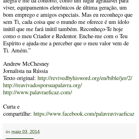
alegra e me dá conforto, como um lugar agradável para
viver, equipamentos eletrônicos de última geração, um
bom emprego e amigos especiais. Mas eu reconheço que
sem Ti, cada coisa que o mundo me oferece é um ídolo
inútil que me fará inútil também. Reconheço-Te hoje
como o meu Criador e Redentor. Enche-me com o Teu
Espírito e ajuda-me a perceber que o meu valor vem de
Ti. Amém.”
Andrew McChesney
Jornalista na Rússia
Texto original:
http://revivedbyhisword.org/en/bible/jer/2/
http://reavivadosporsuapalavra.org/
http://www.palavraeficaz.com/
Curta e
compartilhe:
https://www.facebook.com/palavravivaeficaz
às
maio 03, 2014