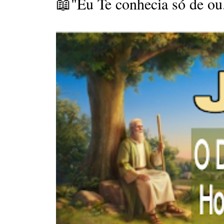
📖"Eu Te conhecia só de ou.