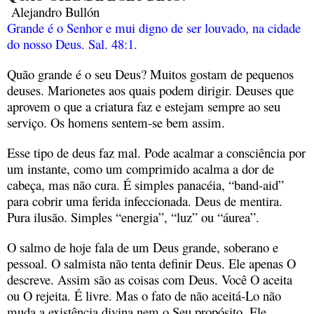
Alejandro Bullón
Grande é o Senhor e mui digno de ser louvado, na cidade
do nosso Deus. Sal. 48:1.
Quão grande é o seu Deus? Muitos gostam de pequenos
deuses. Marionetes aos quais podem dirigir. Deuses que
aprovem o que a criatura faz e estejam sempre ao seu
serviço. Os homens sentem-se bem assim.
Esse tipo de deus faz mal. Pode acalmar a consciência por
um instante, como um comprimido acalma a dor de
cabeça, mas não cura. É simples panacéia, “band-aid”
para cobrir uma ferida infeccionada. Deus de mentira.
Pura ilusão. Simples “energia”, “luz” ou “áurea”.
O salmo de hoje fala de um Deus grande, soberano e
pessoal. O salmista não tenta definir Deus. Ele apenas O
descreve. Assim são as coisas com Deus. Você O aceita
ou O rejeita. É livre. Mas o fato de não aceitá-Lo não
muda a existência divina nem o Seu propósito. Ele