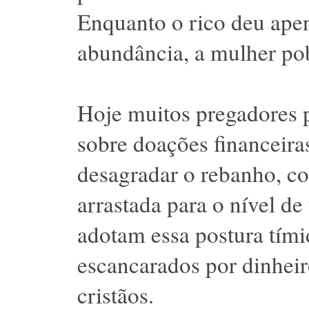
Enquanto o rico deu ape
abundância, a mulher pob
Hoje muitos pregadores p
sobre doações financeir
desagradar o rebanho, co
arrastada para o nível d
adotam essa postura tími
escancarados por dinheiro
cristãos.