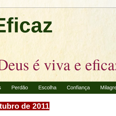
Eficaz
Deus é viva e efica
s
Perdão
Escolha
Confiança
Milagr
utubro de 2011