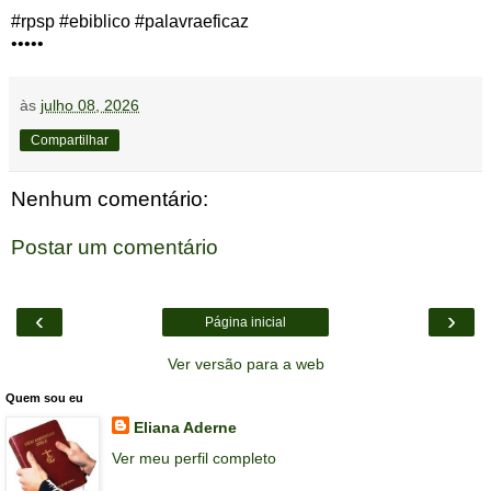
#rpsp #ebiblico #palavraeficaz
•••••
às
julho 08, 2026
Compartilhar
Nenhum comentário:
Postar um comentário
‹
›
Página inicial
Ver versão para a web
Quem sou eu
Eliana Aderne
Ver meu perfil completo