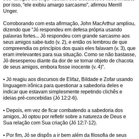
por isso, “ele exibiu amargo sarcasmo”, afirmou Merrill
Unger.
Corroborando com esta afirmação, John MacArthur ampliou,
dizendo que “Jó respondeu em defesa própria usando
palavras fortes... Jó respondeu com grande sarcasmo aos
seus amigos sabe-tudo (v. 2), e então os lembrou de que
compreendia os princípios dos quais eles falavam (v. 3), que
eram irrelevantes para sua situação. Como se não bastasse,
Jó desesperou diante da dor de se tornar objeto de chacota
de seus amigos, embora fosse inocente (v. 4)”.
• Jó reagiu aos discursos de Elifaz, Bildade e Zofar usando
linguagem irônica para questionar a sabedoria deles e
indicar que estavam simplesmente repetindo clichês e
ideias pré-concebidas (Jó 12:2-6).
• Depois, em vez de ficar combatendo a sabedoria dos
amigos, Jó optou por refletir sobre a natureza de Deus e
Sua relação com Sua criação (Jó 12:7-12).
• Por fim, Jó se dispôs a ir bem além da filosofia de seus