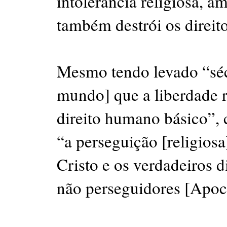
intolerância religiosa, a
também destrói os direi
Mesmo tendo levado “séc
mundo] que a liberdade r
direito humano básico”,
“a perseguição [religiosa
Cristo e os verdadeiros d
não perseguidores [Apoca