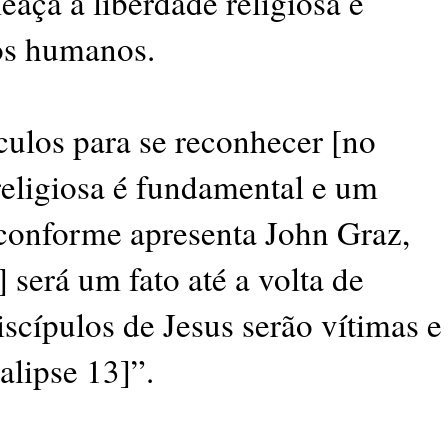
meaça à liberdade religiosa e
tos humanos.
ulos para se reconhecer [no
eligiosa é fundamental e um
 conforme apresenta John Graz,
] será um fato até a volta de
iscípulos de Jesus serão vítimas e
lipse 13]”.