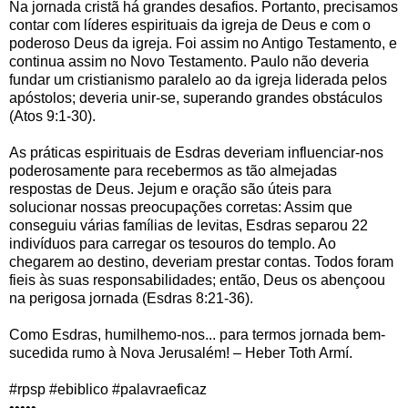
Na jornada cristã há grandes desafios. Portanto, precisamos
contar com líderes espirituais da igreja de Deus e com o
poderoso Deus da igreja. Foi assim no Antigo Testamento, e
continua assim no Novo Testamento. Paulo não deveria
fundar um cristianismo paralelo ao da igreja liderada pelos
apóstolos; deveria unir-se, superando grandes obstáculos
(Atos 9:1-30).
As práticas espirituais de Esdras deveriam influenciar-nos
poderosamente para recebermos as tão almejadas
respostas de Deus. Jejum e oração são úteis para
solucionar nossas preocupações corretas: Assim que
conseguiu várias famílias de levitas, Esdras separou 22
indivíduos para carregar os tesouros do templo. Ao
chegarem ao destino, deveriam prestar contas. Todos foram
fieis às suas responsabilidades; então, Deus os abençoou
na perigosa jornada (Esdras 8:21-36).
Como Esdras, humilhemo-nos... para termos jornada bem-
sucedida rumo à Nova Jerusalém! – Heber Toth Armí.
#rpsp #ebiblico #palavraeficaz
•••••