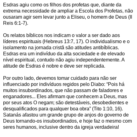
Esdras agiu como os filhos dos profetas que, diante da
extrema necessidade de ampliar a Escola dos Profetas, não
ousaram agir sem levar junto a Eliseu, o homem de Deus (II
Reis 6:1-7).
Os relatos bíblicos nos indicam o valor a ser dado aos
líderes espirituais (Hebreus 13:7, 17). O individualismo e o
isolamento na jornada cristã são atitudes antibíblicas.
Esdras era um indivíduo da alta sociedade e de elevado
nível espiritual, contudo não agiu independentemente. A
atitude de Esdras é nobre e deve ser replicada.
Por outro lado, devemos tomar cuidado para não ser
influenciado por indivíduos regidos pelo Diabo: “Pois há
muitos insubordinados, que não passam de faladores e
enganadores... Eles afirmam que conhecem a Deus, mas
por seus atos O negam; são detestáveis, desobedientes e
desqualificados para qualquer boa obra” (Tito 1:10, 16).
Satanás afastou um grande grupo de anjos do governo de
Deus tornando-os insubordinados, e hoje faz o mesmo com
seres humanos, inclusive dentro da igreja verdadeira!