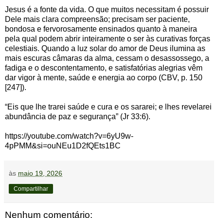
Jesus é a fonte da vida. O que muitos necessitam é possuir
Dele mais clara compreensão; precisam ser paciente,
bondosa e fervorosamente ensinados quanto à maneira
pela qual podem abrir inteiramente o ser às curativas forças
celestiais. Quando a luz solar do amor de Deus ilumina as
mais escuras câmaras da alma, cessam o desassossego, a
fadiga e o descontentamento, e satisfatórias alegrias vêm
dar vigor à mente, saúde e energia ao corpo (CBV, p. 150
[247]).
“Eis que lhe trarei saúde e cura e os sararei; e lhes revelarei
abundância de paz e segurança” (Jr 33:6).
https://youtube.com/watch?v=6yU9w-
4pPMM&si=ouNEu1D2fQEts1BC
às
maio 19, 2026
Compartilhar
Nenhum comentário: