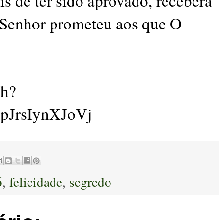
is de ter sido aprovado, receberá
o Senhor prometeu aos que O
ch?
pJrsIynXJoVj
6
,
felicidade
,
segredo