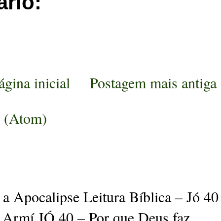
rio:
ágina inicial
Postagem mais antiga
s (Atom)
a Apocalipse Leitura Bíblica – Jó 40
 Armí JÓ 40 – Por que Deus faz