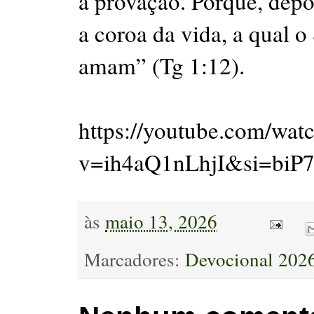
a provação. Porque, depo
a coroa da vida, a qual 
amam” (Tg 1:12).
https://youtube.com/wat
v=ih4aQ1nLhjI&si=biP7
às
maio 13, 2026
Marcadores:
Devocional 202