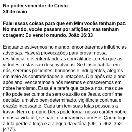
No poder vencedor de Cristo
30 de maio
Falei essas coisas para que em Mim vocês tenham paz.
No mundo, vocês passam por aflições; mas tenham
coragem: Eu venci o mundo. João 16:33
Enquanto estivermos no mundo, encontraremos influências
adversas. Haverá provocações para provar nossa
resiliência, e é enfrentando-as com atitude correta que as
virtudes cristãs são desenvolvidas. Se Cristo habitar em
nós, seremos pacientes, bondosos e indulgentes, alegres
em meio às contrariedades e irritações. Dia após dia e ano
após ano, venceremos a nós mesmos e cresceremos em
nobre heroísmo. Essa é a tarefa que cabe a nós, mas que
não pode ser cumprida sem o auxílio de Jesus, com firme
decisão, um alvo bem determinado, vigilância contínua e
oração incessante. Cada um tem suas lutas pessoais a
travar. Nem o próprio Deus pode tornar nosso caráter nobre
e nossa vida útil, se não colaborarmos com Ele. Quem foge
à luta perde a força e a alegria da vitória (OE, p. 362, 363
[477]).