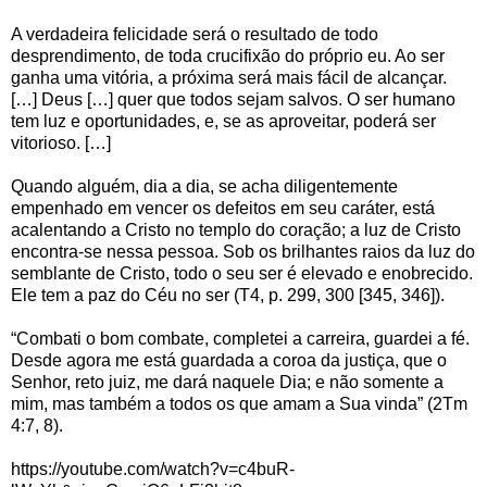
A verdadeira felicidade será o resultado de todo
desprendimento, de toda crucifixão do próprio eu. Ao ser
ganha uma vitória, a próxima será mais fácil de alcançar.
[…] Deus […] quer que todos sejam salvos. O ser humano
tem luz e oportunidades, e, se as aproveitar, poderá ser
vitorioso. […]
Quando alguém, dia a dia, se acha diligentemente
empenhado em vencer os defeitos em seu caráter, está
acalentando a Cristo no templo do coração; a luz de Cristo
encontra-se nessa pessoa. Sob os brilhantes raios da luz do
semblante de Cristo, todo o seu ser é elevado e enobrecido.
Ele tem a paz do Céu no ser (T4, p. 299, 300 [345, 346]).
“Combati o bom combate, completei a carreira, guardei a fé.
Desde agora me está guardada a coroa da justiça, que o
Senhor, reto juiz, me dará naquele Dia; e não somente a
mim, mas também a todos os que amam a Sua vinda” (2Tm
4:7, 8).
https://youtube.com/watch?v=c4buR-