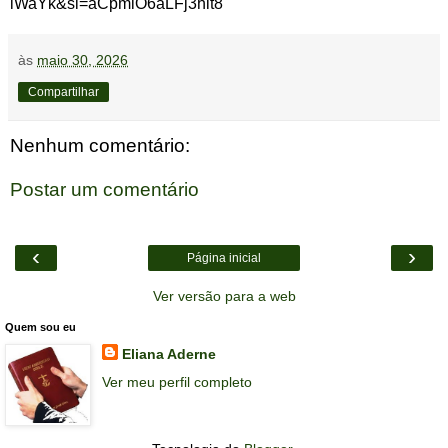
lWaYk&si=aCpmiO6aLFj3hit8
às
maio 30, 2026
Compartilhar
Nenhum comentário:
Postar um comentário
‹
›
Página inicial
Ver versão para a web
Quem sou eu
Eliana Aderne
Ver meu perfil completo