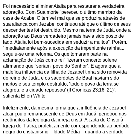
Foi necessário eliminar Atalia para restaurar a verdadeira
adoração. Com Sua morte “pereceu o último membro da
casa de Acabe. O terrível mal que se produzira através de
sua aliança com Jezabel continuou até que o último de seus
descendentes foi destruído. Mesmo na terra de Judá, onde a
adoração ao Deus verdadeiro jamais havia sido posto de
lado, Atalia foi bem-sucedida em seduzir a muitos”. Porém,
“imediatamente após a execução da impenitente rainha...
seguiu-se uma reforma. Os que tomaram parte na
aclamação de Joás como rei” fizeram concerto solene
afirmando que “seriam ‘povo do Senhor’. E agora que a
maléfica influência da filha de Jezabel tinha sido removida
do reino de Judá, e os sacerdotes de Baal haviam sido
mortos e seu templo destruído, ‘todo o povo da terra se
alegrou, e a cidade repousou’ (II Crônicas 23:16, 21)”,
salienta Ellen White.
Infelizmente, da mesma forma que a influência de Jezabel
alcançou o remanescente de Deus em Judá, penetrou nos
recônditos da teologia da igreja cristã. A carta de Cristo à
Igreja de Tiatira, profeticamente correspondendo ao período
negro do cristianismo – Idade Média – quando a verdade