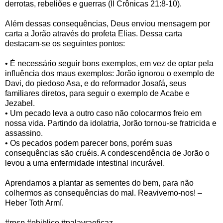
derrotas, rebeliões e guerras (II Crônicas 21:8-10).
Além dessas consequências, Deus enviou mensagem por
carta a Jorão através do profeta Elias. Dessa carta
destacam-se os seguintes pontos:
• É necessário seguir bons exemplos, em vez de optar pela
influência dos maus exemplos: Jorão ignorou o exemplo de
Davi, do piedoso Asa, e do reformador Josafá, seus
familiares diretos, para seguir o exemplo de Acabe e
Jezabel.
• Um pecado leva a outro caso não colocarmos freio em
nossa vida. Partindo da idolatria, Jorão tornou-se fratricida e
assassino.
• Os pecados podem parecer bons, porém suas
consequências são cruéis. A condescendência de Jorão o
levou a uma enfermidade intestinal incurável.
Aprendamos a plantar as sementes do bem, para não
colhermos as consequências do mal. Reavivemo-nos! –
Heber Toth Armí.
#rpsp #ebiblico #palavraeficaz