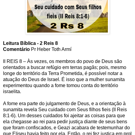
Leitura Bíblica - 2 Reis 8
Comentário
Pr Heber Toth Armí
II REIS 8 – Às vezes, os membros do povo de Deus são
orientados a buscar refúgio em terras pagãs; pois, mesmo
longe do território da Terra Prometida, é possível notar a
atuação do Deus de Israel. É isso que a mulher sunamita
experimentou quando a fome tomou conta do território
israelita.
A fome era parte do julgamento de Deus, e a orientação à
sunamita revela Seu cuidado com Seus filhos fieis (II Reis
8:1-6). Um desses cuidados foi ajeitar as coisas para que
ela chegasse ao rei para pedir justiça diante de seus bens
que foram confiscados, e Geazi acabara de testemunhar do
que Eliseu havia feito por ela. Então, o rei fez justiça em prol