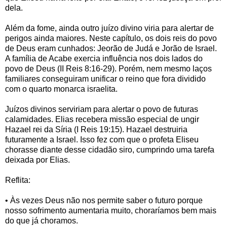
dela.
Além da fome, ainda outro juízo divino viria para alertar de
perigos ainda maiores. Neste capítulo, os dois reis do povo
de Deus eram cunhados: Jeorão de Judá e Jorão de Israel.
A família de Acabe exercia influência nos dois lados do
povo de Deus (II Reis 8:16-29). Porém, nem mesmo laços
familiares conseguiram unificar o reino que fora dividido
com o quarto monarca israelita.
Juízos divinos serviriam para alertar o povo de futuras
calamidades. Elias recebera missão especial de ungir
Hazael rei da Síria (I Reis 19:15). Hazael destruiria
futuramente a Israel. Isso fez com que o profeta Eliseu
chorasse diante desse cidadão siro, cumprindo uma tarefa
deixada por Elias.
Reflita:
• Às vezes Deus não nos permite saber o futuro porque
nosso sofrimento aumentaria muito, choraríamos bem mais
do que já choramos.