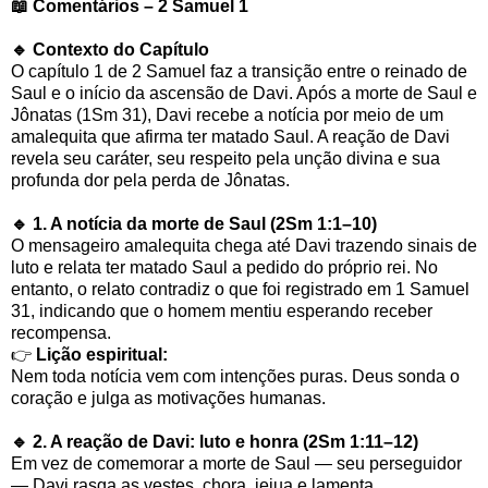
📖 Comentários – 2 Samuel 1
🔹 Contexto do Capítulo
O capítulo 1 de 2 Samuel faz a transição entre o reinado de
Saul e o início da ascensão de Davi. Após a morte de Saul e
Jônatas (1Sm 31), Davi recebe a notícia por meio de um
amalequita que afirma ter matado Saul. A reação de Davi
revela seu caráter, seu respeito pela unção divina e sua
profunda dor pela perda de Jônatas.
🔹 1. A notícia da morte de Saul (2Sm 1:1–10)
O mensageiro amalequita chega até Davi trazendo sinais de
luto e relata ter matado Saul a pedido do próprio rei. No
entanto, o relato contradiz o que foi registrado em 1 Samuel
31, indicando que o homem mentiu esperando receber
recompensa.
👉
Lição espiritual:
Nem toda notícia vem com intenções puras. Deus sonda o
coração e julga as motivações humanas.
🔹 2. A reação de Davi: luto e honra (2Sm 1:11–12)
Em vez de comemorar a morte de Saul — seu perseguidor
— Davi rasga as vestes, chora, jejua e lamenta