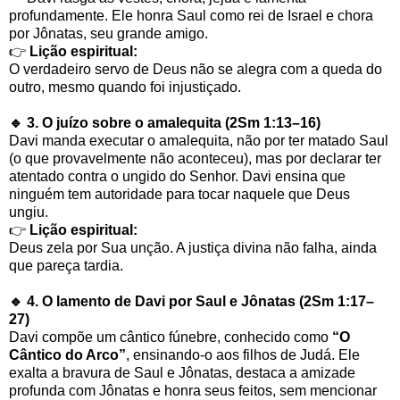
profundamente. Ele honra Saul como rei de Israel e chora
por Jônatas, seu grande amigo.
👉
Lição espiritual:
O verdadeiro servo de Deus não se alegra com a queda do
outro, mesmo quando foi injustiçado.
🔹 3. O juízo sobre o amalequita (2Sm 1:13–16)
Davi manda executar o amalequita, não por ter matado Saul
(o que provavelmente não aconteceu), mas por declarar ter
atentado contra o ungido do Senhor. Davi ensina que
ninguém tem autoridade para tocar naquele que Deus
ungiu.
👉
Lição espiritual:
Deus zela por Sua unção. A justiça divina não falha, ainda
que pareça tardia.
🔹 4. O lamento de Davi por Saul e Jônatas (2Sm 1:17–
27)
Davi compõe um cântico fúnebre, conhecido como
“O
Cântico do Arco”
, ensinando-o aos filhos de Judá. Ele
exalta a bravura de Saul e Jônatas, destaca a amizade
profunda com Jônatas e honra seus feitos, sem mencionar