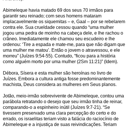
Abimeleque havia matado 69 dos seus 70 irmãos para
garantir seu reinado; com seus homens mataram
implacavelmente os siquemitas – e, Gaal – por se rebelarem
contra ele. Sua crueldade cessou quando “uma mulher
jogou uma pedra de moinho na cabeça dele, e lhe rachou o
crâneo. Imediatamente ele chamou seu escudeiro e lhe
ordenou: ‘Tire a espada e mate-me, para que não digam que
uma mulher me matou’. Então o jovem o atravessou, e ele
morreu” (Juízes 9:54-55). Contudo, “ficou para a história
como alguém morto por uma mulher (2Sm 11:21)” (Idem).
Débora, Sísera e esta mulher são heroínas no livro de
Juízes. Embora a cultura antiga fosse predominantemente
machista, Deus considera as mulheres em Seus planos.
Jotão, meio-irmão sobrevivente de Abimeleque, contou uma
parábola retratando o desejo que seu irmão tinha de reinar,
comparando-o a espinheiro inútil (Juízes 9:7-21). “Se
tivessem preservado uma clara percepção do certo e do
errado, os israelitas teriam visto a falácia do raciocínio de
Abimeleque e a injustiça de suas reivindicações. Teriam