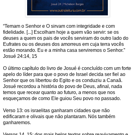
“Temam o Senhor e O sirvam com integridade e com
fidelidade. [...] Escolham hoje a quem vão servir: se os
deuses a quem os pais de vocês serviram do outro lado do
Eufrates ou os deuses dos amorreus em cuja terra vocês
estão morando. Eu e a minha casa serviremos o Senhor.”
Josué 24:14, 15
O último capítulo do livro de Josué é concluído com um forte
apelo do líder para que o povo de Israel decida ser fiel ao
Senhor que os libertou do Egito e os conduziu a Canaã.
Josué recordou a história do povo de Deus, afinal, nada
temos que recear quanto ao futuro, a menos que nos
esqueçamos de como Ele guiou Seu povo no passado.
Verso 13: os israelitas ganharam cidades que não
edificaram e olivais que não plantaram. Nós também
ganharemos.
Versos 14, 15: dos mais belos textos sobre reavivamento e