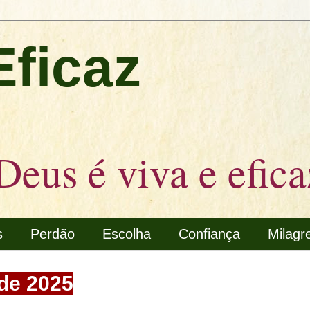
Eficaz
Deus é viva e efica
s
Perdão
Escolha
Confiança
Milagr
 de 2025