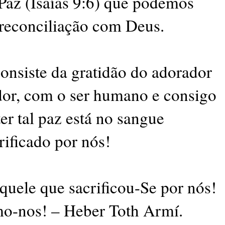
 Paz (Isaías 9:6) que podemos
 reconciliação com Deus.
onsiste da gratidão do adorador
dor, com o ser humano e consigo
r tal paz está no sangue
rificado por nós!
quele que sacrificou-Se por nós!
o-nos! – Heber Toth Armí.