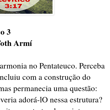
co 3
Toth Armí
armonia no Pentateuco. Perceba
oncluiu com a construção do
 mas permanecia uma questão:
eria adorá-lO nessa estrutura?