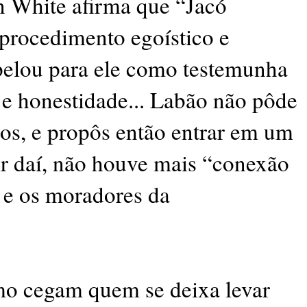
n White afirma que “Jacó
procedimento egoístico e
pelou para ele como testemunha
e e honestidade... Labão não pôde
dos, e propôs então entrar em um
ir daí, não houve mais “conexão
o e os moradores da
smo cegam quem se deixa levar