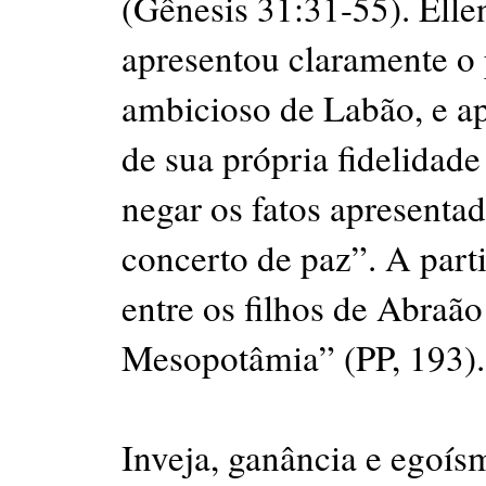
(Gênesis 31:31-55). Elle
apresentou claramente o 
ambicioso de Labão, e a
de sua própria fidelidad
negar os fatos apresenta
concerto de paz”. A part
entre os filhos de Abraã
Mesopotâmia” (PP, 193).
Inveja, ganância e egoí