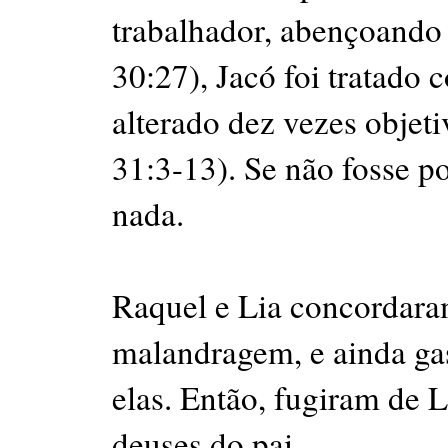
trabalhador, abençoando 
30:27), Jacó foi tratado 
alterado dez vezes objet
31:3-13). Se não fosse p
nada.
Raquel e Lia concordara
malandragem, e ainda ga
elas. Então, fugiram de 
deuses do pai.