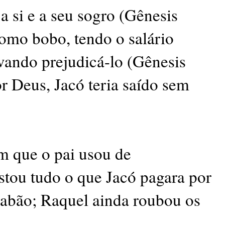
a si e a seu sogro (Gênesis
como bobo, tendo o salário
ivando prejudicá-lo (Gênesis
or Deus, Jacó teria saído sem
m que o pai usou de
stou tudo o que Jacó pagara por
Labão; Raquel ainda roubou os