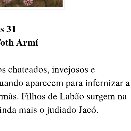
s 31
Toth Armí
 chateados, invejosos e
uando aparecem para infernizar a
rmãs. Filhos de Labão surgem na
ainda mais o judiado Jacó.