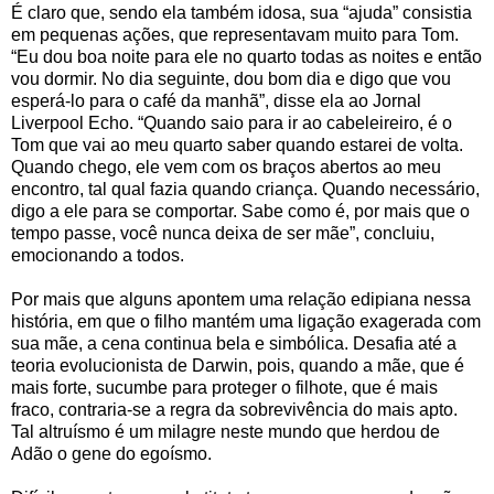
É claro que, sendo ela também idosa, sua “ajuda” consistia
em pequenas ações, que representavam muito para Tom.
“Eu dou boa noite para ele no quarto todas as noites e então
vou dormir. No dia seguinte, dou bom dia e digo que vou
esperá-lo para o café da manhã”, disse ela ao Jornal
Liverpool Echo. “Quando saio para ir ao cabeleireiro, é o
Tom que vai ao meu quarto saber quando estarei de volta.
Quando chego, ele vem com os braços abertos ao meu
encontro, tal qual fazia quando criança. Quando necessário,
digo a ele para se comportar. Sabe como é, por mais que o
tempo passe, você nunca deixa de ser mãe”, concluiu,
emocionando a todos.
Por mais que alguns apontem uma relação edipiana nessa
história, em que o filho mantém uma ligação exagerada com
sua mãe, a cena continua bela e simbólica. Desafia até a
teoria evolucionista de Darwin, pois, quando a mãe, que é
mais forte, sucumbe para proteger o filhote, que é mais
fraco, contraria-se a regra da sobrevivência do mais apto.
Tal altruísmo é um milagre neste mundo que herdou de
Adão o gene do egoísmo.