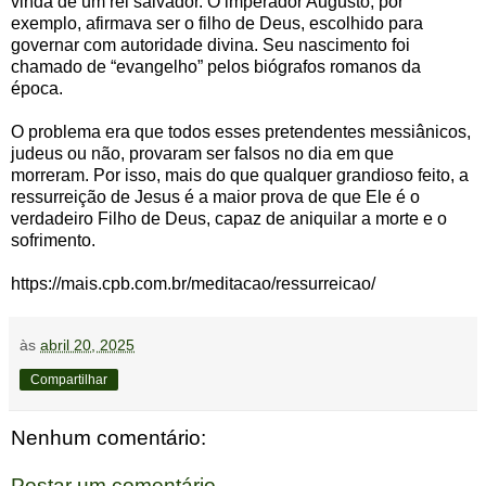
vinda de um rei salvador. O imperador Augusto, por
exemplo, afirmava ser o filho de Deus, escolhido para
governar com autoridade divina. Seu nascimento foi
chamado de “evangelho” pelos biógrafos romanos da
época.
O problema era que todos esses pretendentes messiânicos,
judeus ou não, provaram ser falsos no dia em que
morreram. Por isso, mais do que qualquer grandioso feito, a
ressurreição de Jesus é a maior prova de que Ele é o
verdadeiro Filho de Deus, capaz de aniquilar a morte e o
sofrimento.
https://mais.cpb.com.br/meditacao/ressurreicao/
às
abril 20, 2025
Compartilhar
Nenhum comentário:
Postar um comentário