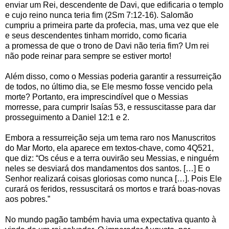
enviar um Rei, descendente de Davi, que edificaria o templo
e cujo reino nunca teria fim (2Sm 7:12-16). Salomão
cumpriu a primeira parte da profecia, mas, uma vez que ele
e seus descendentes tinham morrido, como ficaria
a promessa de que o trono de Davi não teria fim? Um rei
não pode reinar para sempre se estiver morto!
Além disso, como o Messias poderia garantir a ressurreição
de todos, no último dia, se Ele mesmo fosse vencido pela
morte? Portanto, era imprescindível que o Messias
morresse, para cumprir Isaías 53, e ressuscitasse para dar
prosseguimento a Daniel 12:1 e 2.
Embora a ressurreição seja um tema raro nos Manuscritos
do Mar Morto, ela aparece em textos-chave, como 4Q521,
que diz: “Os céus e a terra ouvirão seu Messias, e ninguém
neles se desviará dos mandamentos dos santos. […] E o
Senhor realizará coisas gloriosas como nunca […]. Pois Ele
curará os feridos, ressuscitará os mortos e trará boas-novas
aos pobres.”
No mundo pagão também havia uma expectativa quanto à