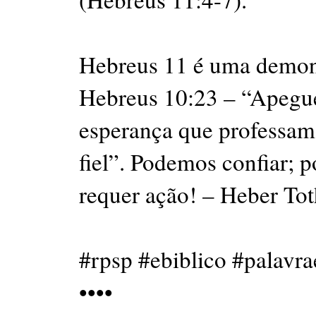
Hebreus 11 é uma demons
Hebreus 10:23 – “Apegu
esperança que professam
fiel”. Podemos confiar; 
requer ação! – Heber To
#rpsp #ebiblico #palavra
••••