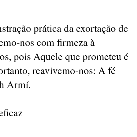
tração prática da exortação de
emo-nos com firmeza à
os, pois Aquele que prometeu é
portanto, reavivemo-nos: A fé
th Armí.
eficaz