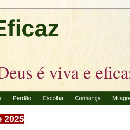
Eficaz
Deus é viva e efica
s
Perdão
Escolha
Confiança
Milagr
e 2025