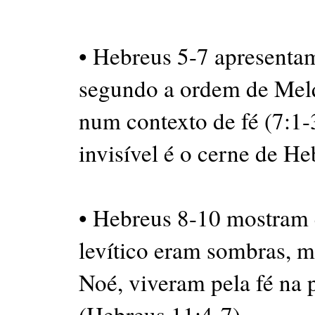
• Hebreus 5-7 apresenta
segundo a ordem de Mel
num contexto de fé (7:1-3
invisível é o cerne de He
• Hebreus 8-10 mostram q
levítico eram sombras, m
Noé, viveram pela fé na 
(Hebreus 11:4-7).