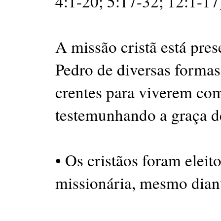
4:1-20; 5:17-32; 12:1-17
A missão cristã está pres
Pedro de diversas forma
crentes para viverem co
testemunhando a graça d
• Os cristãos foram eleit
missionária, mesmo dian