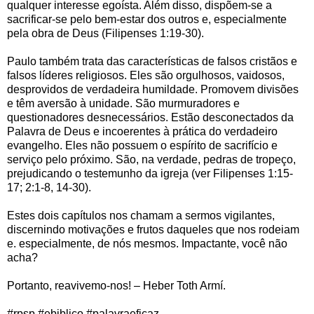
qualquer interesse egoísta. Além disso, dispõem-se a
sacrificar-se pelo bem-estar dos outros e, especialmente
pela obra de Deus (Filipenses 1:19-30).
Paulo também trata das características de falsos cristãos e
falsos líderes religiosos. Eles são orgulhosos, vaidosos,
desprovidos de verdadeira humildade. Promovem divisões
e têm aversão à unidade. São murmuradores e
questionadores desnecessários. Estão desconectados da
Palavra de Deus e incoerentes à prática do verdadeiro
evangelho. Eles não possuem o espírito de sacrifício e
serviço pelo próximo. São, na verdade, pedras de tropeço,
prejudicando o testemunho da igreja (ver Filipenses 1:15-
17; 2:1-8, 14-30).
Estes dois capítulos nos chamam a sermos vigilantes,
discernindo motivações e frutos daqueles que nos rodeiam
e. especialmente, de nós mesmos. Impactante, você não
acha?
Portanto, reavivemo-nos! – Heber Toth Armí.
#rpsp #ebiblico #palavraeficaz