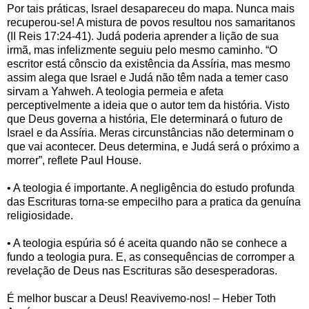
Por tais práticas, Israel desapareceu do mapa. Nunca mais
recuperou-se! A mistura de povos resultou nos samaritanos
(II Reis 17:24-41). Judá poderia aprender a lição de sua
irmã, mas infelizmente seguiu pelo mesmo caminho. “O
escritor está cônscio da existência da Assíria, mas mesmo
assim alega que Israel e Judá não têm nada a temer caso
sirvam a Yahweh. A teologia permeia e afeta
perceptivelmente a ideia que o autor tem da história. Visto
que Deus governa a história, Ele determinará o futuro de
Israel e da Assíria. Meras circunstâncias não determinam o
que vai acontecer. Deus determina, e Judá será o próximo a
morrer”, reflete Paul House.
• A teologia é importante. A negligência do estudo profunda
das Escrituras torna-se empecilho para a pratica da genuína
religiosidade.
• A teologia espúria só é aceita quando não se conhece a
fundo a teologia pura. E, as consequências de corromper a
revelação de Deus nas Escrituras são desesperadoras.
É melhor buscar a Deus! Reavivemo-nos! – Heber Toth