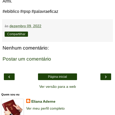
Armí.
#ebiblico #rpsp #palavraeficaz‌‌
às
dezembro 09, 2022
Compartilhar
Nenhum comentário:
Postar um comentário
‹
›
Página inicial
Ver versão para a web
Quem sou eu
Eliana Aderne
Ver meu perfil completo