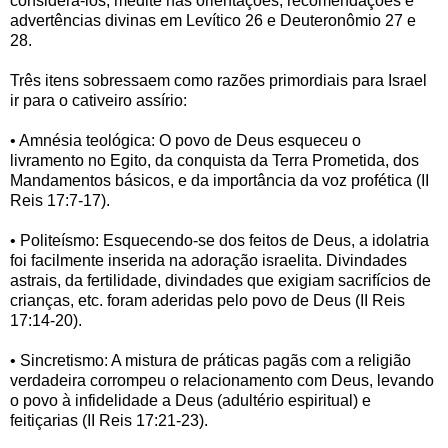
considerá-los, medite nas orientações, recomendações e
advertências divinas em Levítico 26 e Deuteronômio 27 e
28.
Três itens sobressaem como razões primordiais para Israel
ir para o cativeiro assírio:
• Amnésia teológica: O povo de Deus esqueceu o
livramento no Egito, da conquista da Terra Prometida, dos
Mandamentos básicos, e da importância da voz profética (II
Reis 17:7-17).
• Politeísmo: Esquecendo-se dos feitos de Deus, a idolatria
foi facilmente inserida na adoração israelita. Divindades
astrais, da fertilidade, divindades que exigiam sacrifícios de
crianças, etc. foram aderidas pelo povo de Deus (II Reis
17:14-20).
• Sincretismo: A mistura de práticas pagãs com a religião
verdadeira corrompeu o relacionamento com Deus, levando
o povo à infidelidade a Deus (adultério espiritual) e
feitiçarias (II Reis 17:21-23).